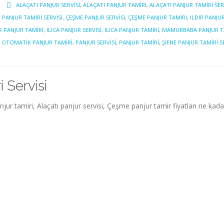
ALAÇATI PANJUR SERVISI
,
ALAÇATI PANJUR TAMIRI
,
ALAÇATI PANJUR TAMIRI SER
PANJUR TAMIRI SERVISI
,
ÇEŞME PANJUR SERVISI
,
ÇEŞME PANJUR TAMIRI
,
ILDIR PANJU
R PANJUR TAMIRI
,
ILICA PANJUR SERVISI
,
ILICA PANJUR TAMIRI
,
MAMURBABA PANJUR T
,
OTOMATIK PANJUR TAMIRI
,
PANJUR SERVISI
,
PANJUR TAMIRI
,
ŞIFNE PANJUR TAMIRI S
 Servisi
jur tamiri, Alaçatı panjur servisi, Çeşme panjur tamir fiyatları ne kada