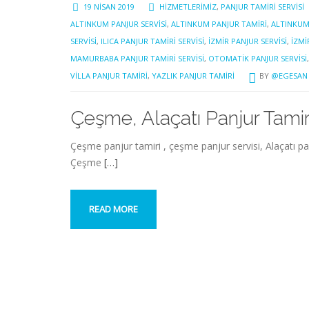
19 NISAN 2019
HIZMETLERIMIZ
,
PANJUR TAMIRI SERVISI
ALTINKUM PANJUR SERVISI
,
ALTINKUM PANJUR TAMIRI
,
ALTINKUM 
SERVISI
,
ILICA PANJUR TAMIRI SERVISI
,
IZMIR PANJUR SERVISI
,
IZMI
MAMURBABA PANJUR TAMIRI SERVISI
,
OTOMATIK PANJUR SERVISI
VILLA PANJUR TAMIRI
,
YAZLIK PANJUR TAMIRI
BY
@EGESAN
Çeşme, Alaçatı Panjur Tamiri
Çeşme panjur tamiri , çeşme panjur servisi, Alaçatı pan
Çeşme
[…]
READ MORE