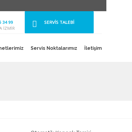
SERVİS TALEBİ
5 34 99
A İZMİR
metlerimiz
Servis Noktalarımız
İletişim