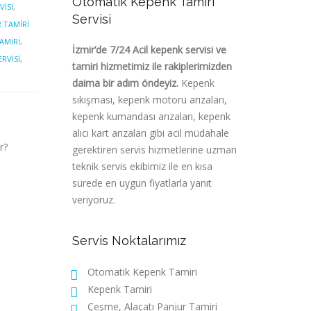
Otomatik Kepenk Tamiri
VISI
,
Servisi
R TAMIRI
AMIRI
,
İzmir’de 7/24 Acil kepenk servisi ve
ERVISI
,
tamiri hizmetimiz ile rakiplerimizden
daima bir adım öndeyiz.
Kepenk
sıkışması, kepenk motoru arızaları,
kepenk kumandası arızaları, kepenk
alıcı kart arızaları gibi acil müdahale
r?
gerektiren servis hizmetlerine uzman
teknik servis ekibimiz ile en kısa
sürede en uygun fiyatlarla yanıt
veriyoruz.
Servis Noktalarımız
Otomatik Kepenk Tamiri
Kepenk Tamiri
Çeşme, Alaçatı Panjur Tamiri