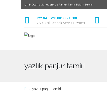
İzmir Otomatik Kepenk ve Panjur Tamir Bakım Servisi
P.tesi-C.Tesi: 08:00 - 19:00
7/24 Acil Kepenk Servis Hizmeti
yazlık panjur tamiri
yazlık panjur tamiri