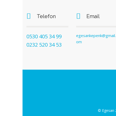
Telefon
Email
0530 405 34 99
egesankepenk@gmail.
om
0232 520 34 53
© Egesan 2