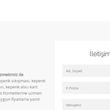
İletişi
izmetimiz ile
penk sıkışması, kepenk
ı, kepenk alıcı kart
vis hizmetlerine uzman
uygun fiyatlarla yanıt