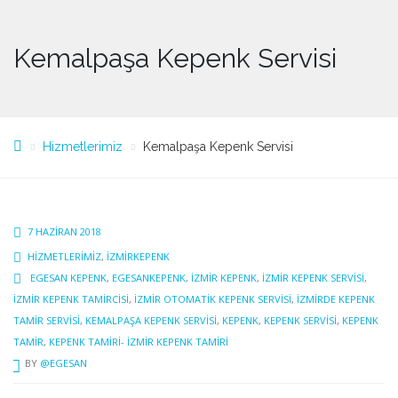
Kemalpaşa Kepenk Servisi
Hizmetlerimiz
Kemalpaşa Kepenk Servisi
7 HAZIRAN 2018
HIZMETLERIMIZ
,
IZMIRKEPENK
EGESAN KEPENK
,
EGESANKEPENK
,
İZMIR KEPENK
,
İZMIR KEPENK SERVISI
,
İZMIR KEPENK TAMIRCISI
,
IZMIR OTOMATIK KEPENK SERVISI
,
İZMIRDE KEPENK
TAMIR SERVISI
,
KEMALPAŞA KEPENK SERVISI
,
KEPENK
,
KEPENK SERVISI
,
KEPENK
TAMIR
,
KEPENK TAMIRI- İZMIR KEPENK TAMIRI
BY
@EGESAN