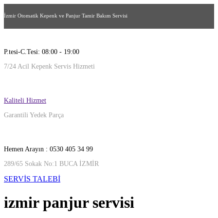
İzmir Otomatik Kepenk ve Panjur Tamir Bakım Servisi
P.tesi-C.Tesi: 08:00 - 19:00
7/24 Acil Kepenk Servis Hizmeti
Kaliteli Hizmet
Garantili Yedek Parça
Hemen Arayın : 0530 405 34 99
289/65 Sokak No:1 BUCA İZMİR
SERVİS TALEBİ
izmir panjur servisi