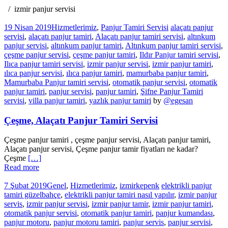
izmir panjur servisi
19 Nisan 2019
Hizmetlerimiz
,
Panjur Tamiri Servisi
alaçatı panjur
servisi
,
alaçatı panjur tamiri
,
Alaçatı panjur tamiri servisi
,
altınkum
panjur servisi
,
altınkum panjur tamiri
,
Altınkum panjur tamiri servisi
,
çeşme panjur servisi
,
çeşme panjur tamiri
,
Ildır Panjur tamiri servisi
,
Ilıca panjur tamiri servisi
,
izmir panjur servisi
,
izmir panjur tamiri
,
ılıca panjur servisi
,
ılıca panjur tamiri
,
mamurbaba panjur tamiri
,
Mamurbaba Panjur tamiri servisi
,
otomatik panjur servisi
,
otomatik
panjur tamiri
,
panjur servisi
,
panjur tamiri
,
Şifne Panjur Tamiri
servisi
,
villa panjur tamiri
,
yazlık panjur tamiri
by
@egesan
Çeşme, Alaçatı Panjur Tamiri Servisi
Çeşme panjur tamiri , çeşme panjur servisi, Alaçatı panjur tamiri,
Alaçatı panjur servisi, Çeşme panjur tamir fiyatları ne kadar?
Çeşme
[…]
Read more
7 Şubat 2019
Genel
,
Hizmetlerimiz
,
izmirkepenk
elektrikli panjur
tamiri güzelbahçe
,
elektrikli panjur tamiri nasıl yapılır
,
izmir panjur
servis
,
izmir panjur servisi
,
izmir panjur tamir
,
izmir panjur tamiri
,
otomatik panjur servisi
,
otomatik panjur tamiri
,
panjur kumandası
,
panjur motoru
,
panjur motoru tamiri
,
panjur servis
,
panjur servisi
,