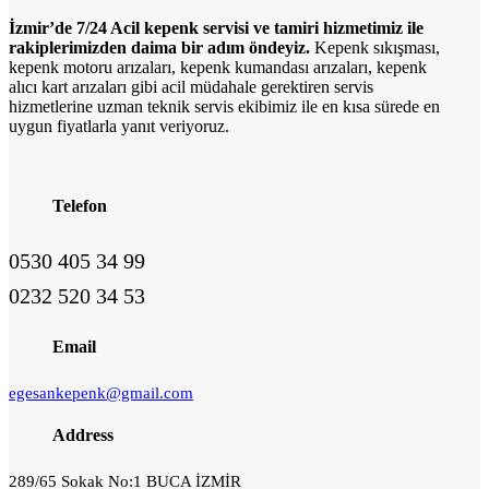
İzmir’de 7/24 Acil kepenk servisi ve tamiri hizmetimiz ile
rakiplerimizden daima bir adım öndeyiz.
Kepenk sıkışması,
kepenk motoru arızaları, kepenk kumandası arızaları, kepenk
alıcı kart arızaları gibi acil müdahale gerektiren servis
hizmetlerine uzman teknik servis ekibimiz ile en kısa sürede en
uygun fiyatlarla yanıt veriyoruz.
Telefon
0530 405 34 99
0232 520 34 53
Email
egesankepenk@gmail.com
Address
289/65 Sokak No:1 BUCA İZMİR