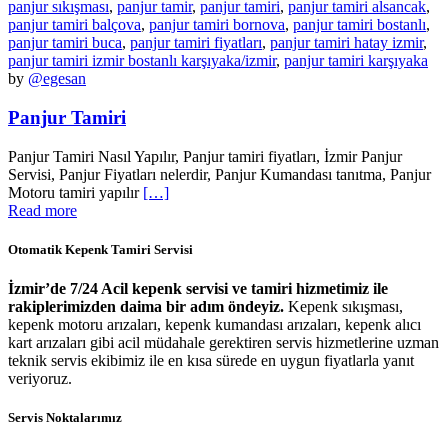
panjur sıkışması
,
panjur tamir
,
panjur tamiri
,
panjur tamiri alsancak
,
panjur tamiri balçova
,
panjur tamiri bornova
,
panjur tamiri bostanlı
,
panjur tamiri buca
,
panjur tamiri fiyatları
,
panjur tamiri hatay izmir
,
panjur tamiri izmir bostanlı karşıyaka/izmir
,
panjur tamiri karşıyaka
by
@egesan
Panjur Tamiri
Panjur Tamiri Nasıl Yapılır, Panjur tamiri fiyatları, İzmir Panjur
Servisi, Panjur Fiyatları nelerdir, Panjur Kumandası tanıtma, Panjur
Motoru tamiri yapılır
[…]
Read more
Otomatik Kepenk Tamiri Servisi
İzmir’de 7/24 Acil kepenk servisi ve tamiri hizmetimiz ile
rakiplerimizden daima bir adım öndeyiz.
Kepenk sıkışması,
kepenk motoru arızaları, kepenk kumandası arızaları, kepenk alıcı
kart arızaları gibi acil müdahale gerektiren servis hizmetlerine uzman
teknik servis ekibimiz ile en kısa sürede en uygun fiyatlarla yanıt
veriyoruz.
Servis Noktalarımız