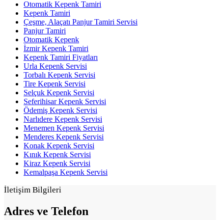
Otomatik Kepenk Tamiri
Kepenk Tamiri
Çeşme, Alaçatı Panjur Tamiri Servisi
Panjur Tamiri
Otomatik Kepenk
İzmir Kepenk Tamiri
Kepenk Tamiri Fiyatları
Urla Kepenk Servisi
Torbalı Kepenk Servisi
Tire Kepenk Servisi
Selçuk Kepenk Servisi
Seferihisar Kepenk Servisi
Ödemiş Kepenk Servisi
Narlıdere Kepenk Servisi
Menemen Kepenk Servisi
Menderes Kepenk Servisi
Konak Kepenk Servisi
Kınık Kepenk Servisi
Kiraz Kepenk Servisi
Kemalpaşa Kepenk Servisi
İletişim Bilgileri
Adres ve
Telefon