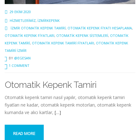
29 EKIM 2020
HIZMETLERIMIZ
,
IZMIRKEPENK
IZMIR OTOMATIK KEPENK TAMIRI
,
OTOMATIK KEPENK FIYATI HESAPLAMA
,
OTOMATIK KEPENK FIYATLARI
,
OTOMATIK KEPENK SISTEMLERI
,
OTOMATIK
KEPENK TAMIRI
,
OTOMATIK KEPENK TAMIRI FIYATLARI
,
OTOMATIK KEPENK
TAMIRI IZMIR
BY
@EGESAN
1 COMMENT
Otomatik Kepenk Tamiri
Otomatik kepenk tamiri nasıl yapılır, otomatik kepenk tamiri
fiyatları ne kadar, otomatik kepenk motorları, otomatik kepenk
kumanda ve alıcı kartlar,
[…]
READ MORE