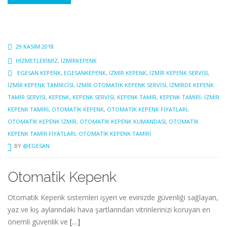
29 KASIM 2018
HIZMETLERIMIZ
,
IZMIRKEPENK
EGESAN KEPENK
,
EGESANKEPENK
,
İZMIR KEPENK
,
İZMIR KEPENK SERVISI
,
İZMIR KEPENK TAMIRCISI
,
IZMIR OTOMATIK KEPENK SERVISI
,
İZMIRDE KEPENK
TAMIR SERVISI
,
KEPENK
,
KEPENK SERVISI
,
KEPENK TAMIR
,
KEPENK TAMIRI- İZMIR
KEPENK TAMIRI
,
OTOMATIK KEPENK
,
OTOMATIK KEPENK FIYATLARI
,
OTOMATIK KEPENK IZMIR
,
OTOMATIK KEPENK KUMANDASI
,
OTOMATIK
KEPENK TAMIR FIYATLARI
,
OTOMATIK KEPENK TAMIRI
BY
@EGESAN
Otomatik Kepenk
Otomatik Kepenk sistemleri işyeri ve evinizde güvenliği sağlayan,
yaz ve kış aylarındaki hava şartlarından vitrinlerinizi koruyan en
önemli güvenlik ve
[…]