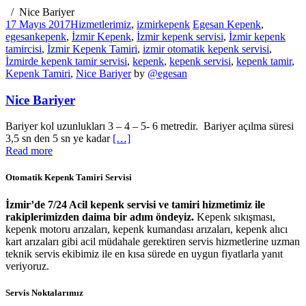
Nice Bariyer
17 Mayıs 2017
Hizmetlerimiz
,
izmirkepenk
Egesan Kepenk
,
egesankepenk
,
İzmir Kepenk
,
İzmir kepenk servisi
,
İzmir kepenk
tamircisi
,
İzmir Kepenk Tamiri
,
izmir otomatik kepenk servisi
,
İzmirde kepenk tamir servisi
,
kepenk
,
kepenk servisi
,
kepenk tamir
,
Kepenk Tamiri
,
Nice Bariyer
by
@egesan
Nice Bariyer
Bariyer kol uzunlukları 3 – 4 – 5- 6 metredir. Bariyer açılma süresi
3,5 sn den 5 sn ye kadar
[…]
Read more
Otomatik Kepenk Tamiri Servisi
İzmir’de 7/24 Acil kepenk servisi ve tamiri hizmetimiz ile
rakiplerimizden daima bir adım öndeyiz.
Kepenk sıkışması,
kepenk motoru arızaları, kepenk kumandası arızaları, kepenk alıcı
kart arızaları gibi acil müdahale gerektiren servis hizmetlerine uzman
teknik servis ekibimiz ile en kısa sürede en uygun fiyatlarla yanıt
veriyoruz.
Servis Noktalarımız