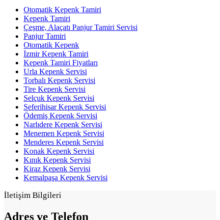
Otomatik Kepenk Tamiri
Kepenk Tamiri
Çeşme, Alaçatı Panjur Tamiri Servisi
Panjur Tamiri
Otomatik Kepenk
İzmir Kepenk Tamiri
Kepenk Tamiri Fiyatları
Urla Kepenk Servisi
Torbalı Kepenk Servisi
Tire Kepenk Servisi
Selçuk Kepenk Servisi
Seferihisar Kepenk Servisi
Ödemiş Kepenk Servisi
Narlıdere Kepenk Servisi
Menemen Kepenk Servisi
Menderes Kepenk Servisi
Konak Kepenk Servisi
Kınık Kepenk Servisi
Kiraz Kepenk Servisi
Kemalpaşa Kepenk Servisi
İletişim Bilgileri
Adres ve
Telefon