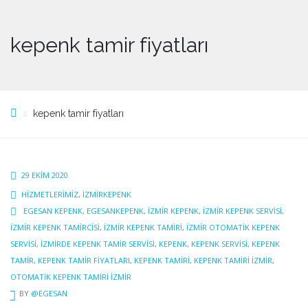
kepenk tamir fiyatları
kepenk tamir fiyatları
29 EKIM 2020
HIZMETLERIMIZ
,
IZMIRKEPENK
EGESAN KEPENK
,
EGESANKEPENK
,
İZMIR KEPENK
,
İZMIR KEPENK SERVISI
,
İZMIR KEPENK TAMIRCISI
,
İZMIR KEPENK TAMIRI
,
IZMIR OTOMATIK KEPENK
SERVISI
,
İZMIRDE KEPENK TAMIR SERVISI
,
KEPENK
,
KEPENK SERVISI
,
KEPENK
TAMIR
,
KEPENK TAMIR FIYATLARI
,
KEPENK TAMIRI
,
KEPENK TAMIRI IZMIR
,
OTOMATIK KEPENK TAMIRI IZMIR
BY
@EGESAN