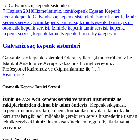
Galvaniz saç kepenk sistemleri
7 Haziran 2018
Hizmetlerimiz
,
izmirkepenk
Egesan Kepenk
,
egesankepenk
,
Galvaniz saç kepenk sistemleri
,
İzmir Kepenk
,
İzmir
kepenk servisi
,
İzmir kepenk tamircisi
,
İzmir Kepenk Tamiri
,
izmir
otomatik kepenk servisi
,
İzmirde kepenk tamir servisi
,
kepenk
,
kepenk servisi
,
kepenk tamir
,
Kepenk Tamiri
by
@egesan
Galvaniz saç kepenk sistemleri
Galvaniz saç kepenk sistemleri Olarak yılları aşkım tecrübemiz ile
İstanbul Anadolu ve Avrupa yakasında hizmet veriyoruz.
Profesyonel kadromuz ve ekipmanlarımız ile
[…]
Read more
Otomatik Kepenk Tamiri Servisi
İzmir’de 7/24 Acil kepenk servisi ve tamiri hizmetimiz ile
rakiplerimizden daima bir adım öndeyiz.
Kepenk sıkışması,
kepenk motoru arızaları, kepenk kumandası arızaları, kepenk alıcı
kart arızaları gibi acil müdahale gerektiren servis hizmetlerine uzman
teknik servis ekibimiz ile en kısa sürede en uygun fiyatlarla yanıt
veriyoruz.
Servis Noktalarımız