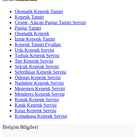
Otomatik Kepenk Tamiri
Kepenk Tamiri
Çeşme, Alaçatı Panjur Tamiri Servisi
Panjur Tamiri
Otomatik Kepenk
İzmir Kepenk Tamiri
Kepenk Tamiri Fiyatları
Urla Kepenk Servisi
Torbalı Kepenk Servisi
Tire Kepenk Servisi
Selçuk Kepenk Servisi
Seferihisar Kepenk Servisi
Ödemiş Kepenk Servisi
Narlıdere Kepenk Servisi
Menemen Kepenk Servisi
Menderes Kepenk Servisi
Konak Kepenk Servisi
Kınık Kepenk Servisi
Kiraz Kepenk Servisi
Kemalpaşa Kepenk Servisi
İletişim Bilgileri