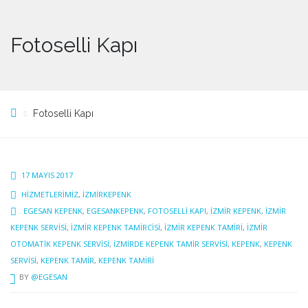
Fotoselli Kapı
Fotoselli Kapı
17 MAYIS 2017
HIZMETLERIMIZ
,
IZMIRKEPENK
EGESAN KEPENK
,
EGESANKEPENK
,
FOTOSELLI KAPI
,
İZMIR KEPENK
,
İZMIR
KEPENK SERVISI
,
İZMIR KEPENK TAMIRCISI
,
İZMIR KEPENK TAMIRI
,
IZMIR
OTOMATIK KEPENK SERVISI
,
İZMIRDE KEPENK TAMIR SERVISI
,
KEPENK
,
KEPENK
SERVISI
,
KEPENK TAMIR
,
KEPENK TAMIRI
BY
@EGESAN