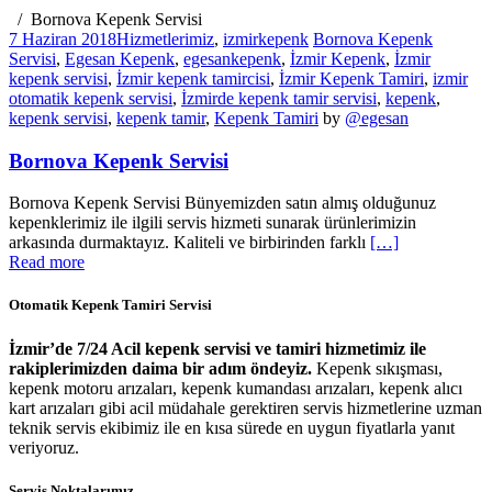
Bornova Kepenk Servisi
7 Haziran 2018
Hizmetlerimiz
,
izmirkepenk
Bornova Kepenk
Servisi
,
Egesan Kepenk
,
egesankepenk
,
İzmir Kepenk
,
İzmir
kepenk servisi
,
İzmir kepenk tamircisi
,
İzmir Kepenk Tamiri
,
izmir
otomatik kepenk servisi
,
İzmirde kepenk tamir servisi
,
kepenk
,
kepenk servisi
,
kepenk tamir
,
Kepenk Tamiri
by
@egesan
Bornova Kepenk Servisi
Bornova Kepenk Servisi Bünyemizden satın almış olduğunuz
kepenklerimiz ile ilgili servis hizmeti sunarak ürünlerimizin
arkasında durmaktayız. Kaliteli ve birbirinden farklı
[…]
Read more
Otomatik Kepenk Tamiri Servisi
İzmir’de 7/24 Acil kepenk servisi ve tamiri hizmetimiz ile
rakiplerimizden daima bir adım öndeyiz.
Kepenk sıkışması,
kepenk motoru arızaları, kepenk kumandası arızaları, kepenk alıcı
kart arızaları gibi acil müdahale gerektiren servis hizmetlerine uzman
teknik servis ekibimiz ile en kısa sürede en uygun fiyatlarla yanıt
veriyoruz.
Servis Noktalarımız