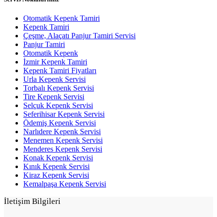
Otomatik Kepenk Tamiri
Kepenk Tamiri
Çeşme, Alaçatı Panjur Tamiri Servisi
Panjur Tamiri
Otomatik Kepenk
İzmir Kepenk Tamiri
Kepenk Tamiri Fiyatları
Urla Kepenk Servisi
Torbalı Kepenk Servisi
Tire Kepenk Servisi
Selçuk Kepenk Servisi
Seferihisar Kepenk Servisi
Ödemiş Kepenk Servisi
Narlıdere Kepenk Servisi
Menemen Kepenk Servisi
Menderes Kepenk Servisi
Konak Kepenk Servisi
Kınık Kepenk Servisi
Kiraz Kepenk Servisi
Kemalpaşa Kepenk Servisi
İletişim Bilgileri