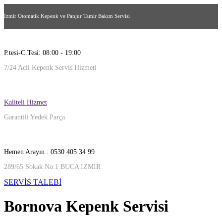
İzmir Otomatik Kepenk ve Panjur Tamir Bakım Servisi
P.tesi-C.Tesi: 08:00 - 19:00
7/24 Acil Kepenk Servis Hizmeti
Kaliteli Hizmet
Garantili Yedek Parça
Hemen Arayın : 0530 405 34 99
289/65 Sokak No:1 BUCA İZMİR
SERVİS TALEBİ
Bornova Kepenk Servisi