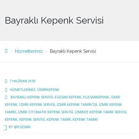
Bayraklı Kepenk Servisi
Hizmetlerimiz
Bayraklı Kepenk Servisi
7 HAZIRAN 2018
HIZMETLERIMIZ
,
IZMIRKEPENK
BAYRAKLI KEPENK SERVISI
,
EGESAN KEPENK
,
EGESANKEPENK
,
İZMIR
KEPENK
,
İZMIR KEPENK SERVISI
,
İZMIR KEPENK TAMIRCISI
,
İZMIR KEPENK
TAMIRI
,
IZMIR OTOMATIK KEPENK SERVISI
,
İZMIRDE KEPENK TAMIR SERVISI
,
KEPENK
,
KEPENK SERVISI
,
KEPENK TAMIR
,
KEPENK TAMIRI
BY
@EGESAN